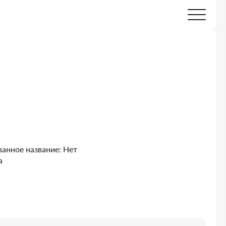
анное название: Нет
а