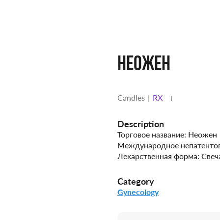
НЕОЖЕН
Candles
RX
i
Description
Торговое название: Неожен
Международное непатентов
Лекарственная форма: Свеч
Category
Gynecology