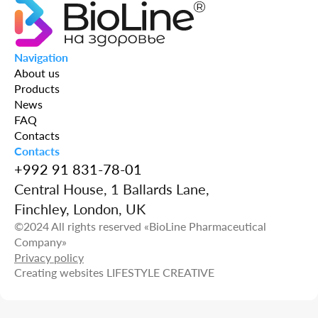
кровотечения. Суточная доза для детей
рассчитывается, исходя из веса тела юного
пациента – по 14 тыс. на 1 кг массы тела.
Navigation
About us
Products
News
FAQ
Contacts
Contacts
+992 91 831-78-01
Central House, 1 Ballards Lane,
Finchley, London, UK
©2024 All rights reserved «BioLine Pharmaceutical
Company»
Privacy policy
Creating websites
LIFESTYLE CREATIVE